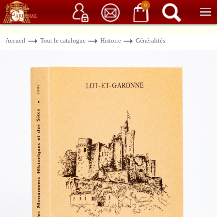
Service client
06 15 37 15 37
Librairie de livres anciens & rares
0
Accueil
Tout le catalogue
Histoire
Généralités