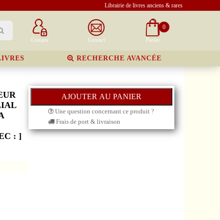
Librairie de livres anciens & rares
0
Compte
Contact
Panier
LIVRES
RECHERCHE AVANCÉE
EUR
LIAL
Une question concernant ce produit ?
A
Frais de port & livraison
C : ]