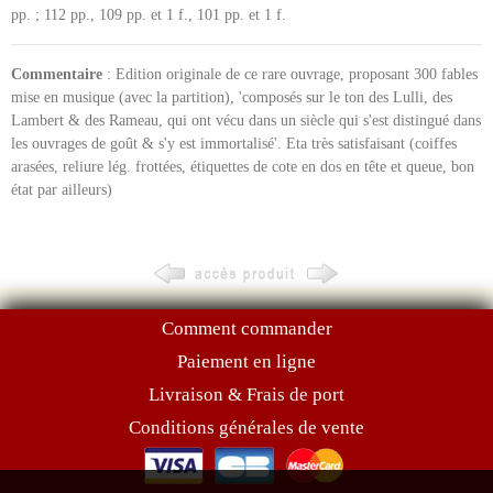
pp. ; 112 pp., 109 pp. et 1 f., 101 pp. et 1 f.
Commentaire
: Edition originale de ce rare ouvrage, proposant 300 fables
mise en musique (avec la partition), 'composés sur le ton des Lulli, des
Lambert & des Rameau, qui ont vécu dans un siècle qui s'est distingué dans
les ouvrages de goût & s'y est immortalisé'. Eta très satisfaisant (coiffes
arasées, reliure lég. frottées, étiquettes de cote en dos en tête et queue, bon
état par ailleurs)
Comment commander
Paiement en ligne
Livraison & Frais de port
Conditions générales de vente