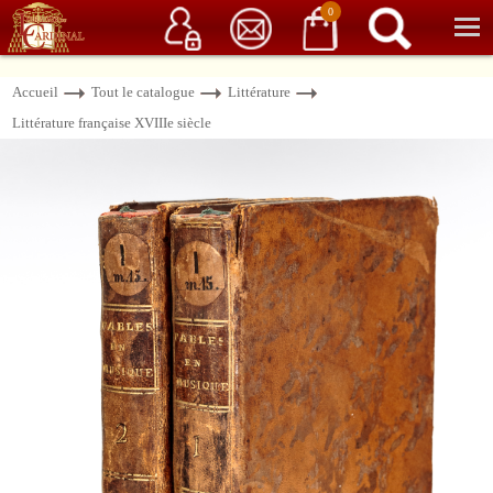
Service client
06 15 37 15 37
Librairie de livres anciens & rares
0
Accueil
Tout le catalogue
Littérature
Littérature française XVIIIe siècle