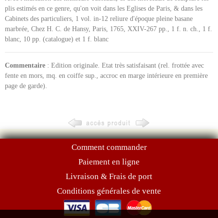
plis estimés en ce genre, qu'on voit dans les Eglises de Paris, & dans les
Cabinets des particuliers, 1 vol. in-12 reliure d'époque pleine basane
marbrée, Chez H. C. de Hansy, Paris, 1765, XXIV-267 pp., 1 f. n. ch., 1 f.
blanc, 10 pp. (catalogue) et 1 f. blanc
Commentaire
: Edition originale. Etat très satisfaisant (rel. frottée avec
fente en mors, mq. en coiffe sup., accroc en marge intérieure en première
page de garde).
Comment commander
Paiement en ligne
Livraison & Frais de port
Conditions générales de vente