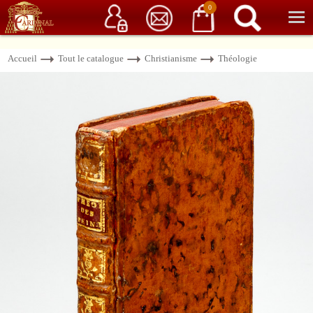
Service client
06 15 37 15 37
Librairie de livres anciens & rares
0
Accueil
Tout le catalogue
Christianisme
Théologie