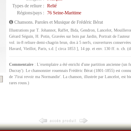
Types de reliure :
Relié
Régions/pays :
76 Seine-Maritime
Chansons. Paroles et Musique de Frédéric Bérat
Illustrations par T. Johannot, Raffet, Bida, Gendron, Lancelot, Mouiller
Gérard Séguin, H. Potin, Gravées sur bois par Jardin, Portrait de l'auteur
vol. in-8 reliure demi-chagrin brun, dos à 5 nerfs, couvertures conservé
Havard, Vieillot, Paris, s.d. [ circa 1853 ], 14 pp. et env. 130 ff. n. ch. (
Commentaire
: L'exemplaire a été enrichi d'une partition ancienne (un f
Ducray'). Le chansonnier rouennais Frédéric Bérat (1801-1855) est conn
de 'J'irai revoir ma Normandie'. La chanson, illustrée par Lancelot, est bi
rares rouss.)