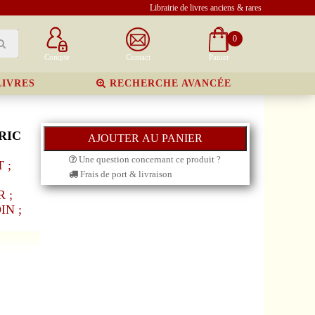
Librairie de livres anciens & rares
0
Compte
Contact
Panier
LIVRES
RECHERCHE AVANCÉE
RIC
Une question concernant ce produit ?
 ;
Frais de port & livraison
 ;
IN ;