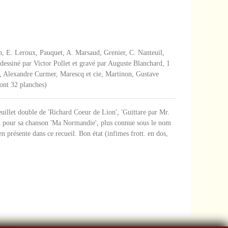
on, E. Leroux, Pauquet, A. Marsaud, Grenier, C. Nanteuil,
 dessiné par Victor Pollet et gravé par Auguste Blanchard, 1
es, Alexandre Curmer, Marescq et cie, Martinon, Gustave
dont 32 planches)
euillet double de 'Richard Coeur de Lion', 'Guittare par Mr.
u pour sa chanson 'Ma Normandie', plus connue sous le nom
en présente dans ce recueil. Bon état (infimes frott. en dos,