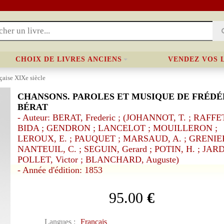
CHOIX DE LIVRES ANCIENS
VENDEZ VOS 
nçaise XIXe siècle
CHANSONS. PAROLES ET MUSIQUE DE FRÉDÉ
BÉRAT
- Auteur: BERAT, Frederic ; (JOHANNOT, T. ; RAFFET
BIDA ; GENDRON ; LANCELOT ; MOUILLERON ;
LEROUX, E. ; PAUQUET ; MARSAUD, A. ; GRENIER
NANTEUIL, C. ; SEGUIN, Gerard ; POTIN, H. ; JARD
POLLET, Victor ; BLANCHARD, Auguste)
- Année d'édition: 1853
95.00
€
Langues :
Français