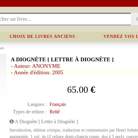
CHOIX DE LIVRES ANCIENS
VENDEZ VOS 
ues
A DIOGNÈTE [ LETTRE À DIOGNÈTE ]
- Auteur: ANONYME
- Année d'édition: 2005
65.00
€
Langues :
Français
Types de reliure :
Relié
A Diognète [ Lettre à Diognète ]
Introduction, édition critique, traduction et commentaire par Henri Iréné
augmentée, 1 vol. in-12 reliure demi-chagrin rouge, dos à 5 nerfs, couvert