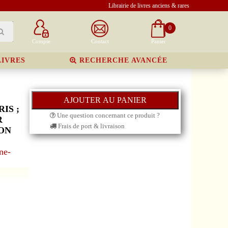
Librairie de livres anciens & rares
0
Compte
Contact
Panier
LIVRES
RECHERCHE AVANCÉE
IS ;
Une question concernant ce produit ?
R
Frais de port & livraison
ION
ne-