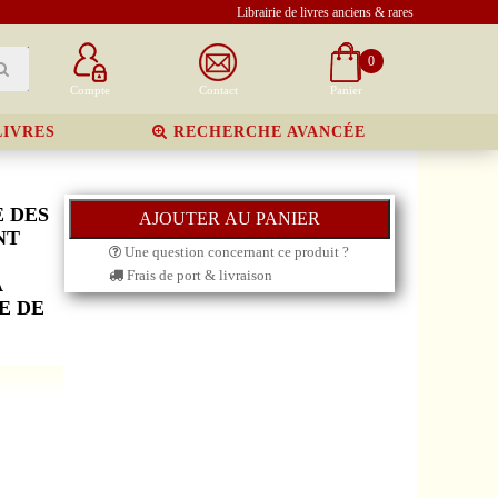
Librairie de livres anciens & rares
0
Compte
Contact
Panier
LIVRES
RECHERCHE AVANCÉE
 DES
NT
Une question concernant ce produit ?
Frais de port & livraison
A
E DE