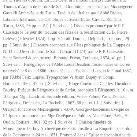
Saint Thomas d'Aquin. La Science et la Sainteté. Panégyrique de Saint
Thomas d'Aquin de l'ordre de Saint Dominique prononcé par Monseigneur
Gastaldi Archevêque de Turin. Traduit de l'Italien par l'Abbé Didier,
Librairie Internationale Catholique et Scientifique, Chv. L. Romano,
Turin, 1883, 26 pp. et 2 f. [ Suivi de : ] Discours prononcé par le R.P.
Caussette le 3e jour du triduum des fêtes de la béatification du B. Pierre
Lefèvre (3 février 1874), Imp. Hébrail, Durand, Delpuech, Toulouse, 29
pp. [ Suivi de : ] Discours prononcé aux Fêtes publiques de La Trappe de
N.-D. du Désert le jour de Saint Bernard (1874) par le R.P. Caussette.
Saint Bernard & son oeuvre, Edouard Privat, Toulouse, 1874, 41 pp. [
Suivi de : ] Panégyrique de l'Abbé Louis Beaulieu missionnaire en Corée
martyrisé le 8 mars 1866 prononcé dans l'Eglise de Langon le 2 mai 1867,
par l'Abbé Félix Laprie, Typographie Ve Justin Dupuy et Comp.,
Bordeaux, 1867, 47 pp. [ Suivi de : ] Eloge funèbre de Charles-Théodore
Baudry, Evêque de Périgueux et de Sarlat, prononcé à Périgueux le 16 juin
1863 par Mgr. Landriot. Seconde édition, Victor Palmé, Paris, Bounet,
Périgueux, Deslandes, La Rochelle, 1863, 58 pp. et 1 f. [ Suivi de : ]
Oraison funèbre de Monseigneur J.-B.-A. George-Massonnais Evêque de
Périgueux prononcée par Mgr l'Evêque de Poitiers, Vor Palmé, Paris, H.
Oudin, Poitiers, 1861, 32 pp. [ Suivi de : ] Oraison funèbre de
Monseigneur Darboy Archevêque de Paris, fusillé à La Roquette par ordre
de la Commune le 24 mai 1871. Prononcé dans l'Eglise métropolitaine de