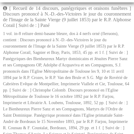
[ Recueil de 14 discours, panégyriques et oraisons funèbres ]
Discours prononcé à N.-D.-des-Victoires le jour du couronnement
de l'Image de la Sainte Vierge (9 juillet 1853) par le R.P. Alphonse
Corail [ Suivi de : ] Pané
1 vol. in-8 reliure demi-basane bleure, dos à 4 nerfs orné (fleruons),
contient : Discours prononcé à N.-D.-des-Victoires le jour du
couronnement de l'Image de la Sainte Vierge (9 juillet 1853) par le R.P.
Alphonse Corail, Sagnier et Bray, Paris, 1853, 45 pp. et 1 f. [ Suivi de : ]
Panégyriques des Bienheureux Martyr dominicains et Jésuites Pierre Sanz
et ses Compagnons OP, Adolphe d'Acquaviva et ses Compagnons, S.J.
prononcés dans l'Eglise Métropolitaine de Toulouse les 9, 10 et 11 avril
1894 par le R.P. Crozes, le R.P. Van den Brule et S.G. Mgr de Rovérié de
Cabrières Evêque de Montpellier, Imprimerie Viallele et Cie, Toulouse, 64
pp. [ Suivi de : ] Christophe Colomb. Discours prononcé en l'Eglise
Métropolitaine de Toulouse le 16 octobre 1892 par le R.P. Farjou,
Imprimerie et Librairie A. Loubens, Toulouse, 1892, 52 pp. [ Suivi de : ]
Le Bienheureux Pierre Sanz et ses Compagnons, Martyrs de l'Ordre de
Saint Dominique. Panégyrique prononcé dans l'Eglise primatiale Saint-
André de Bordeaux le 15 Novembre 1893, par le R.P. Farjou, Imprimerie
R. Coussau & F. Coustalat, Bordeaux, 1894, 29 pp. et 1 f. [ Suivi de : ]