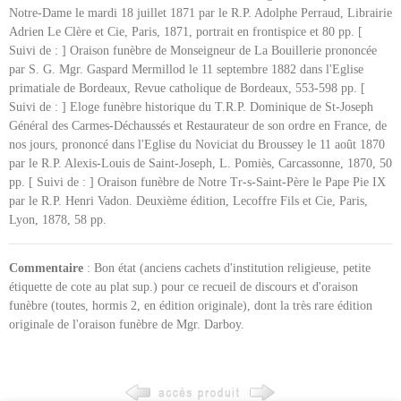
Notre-Dame le mardi 18 juillet 1871 par le R.P. Adolphe Perraud, Librairie
Adrien Le Clère et Cie, Paris, 1871, portrait en frontispice et 80 pp. [
Suivi de : ] Oraison funèbre de Monseigneur de La Bouillerie prononcée
par S. G. Mgr. Gaspard Mermillod le 11 septembre 1882 dans l'Eglise
primatiale de Bordeaux, Revue catholique de Bordeaux, 553-598 pp. [
Suivi de : ] Eloge funèbre historique du T.R.P. Dominique de St-Joseph
Général des Carmes-Déchaussés et Restaurateur de son ordre en France, de
nos jours, prononcé dans l'Eglise du Noviciat du Broussey le 11 août 1870
par le R.P. Alexis-Louis de Saint-Joseph, L. Pomiès, Carcassonne, 1870, 50
pp. [ Suivi de : ] Oraison funèbre de Notre Tr-s-Saint-Père le Pape Pie IX
par le R.P. Henri Vadon. Deuxième édition, Lecoffre Fils et Cie, Paris,
Lyon, 1878, 58 pp.
Commentaire
: Bon état (anciens cachets d'institution religieuse, petite
étiquette de cote au plat sup.) pour ce recueil de discours et d'oraison
funèbre (toutes, hormis 2, en édition originale), dont la très rare édition
originale de l'oraison funèbre de Mgr. Darboy.