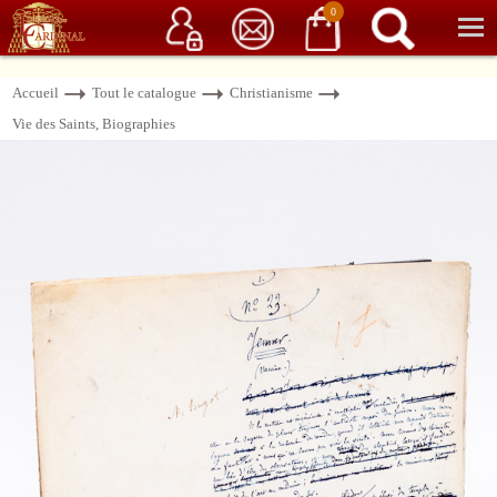
Service client
06 15 37 15 37
Librairie de livres anciens & rares
0
Accueil
Tout le catalogue
Christianisme
Vie des Saints, Biographies