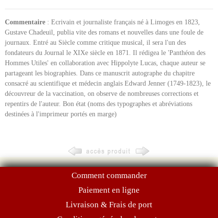
Commentaire
: Ecrivain et journaliste français né à Limoges en 1823,
Gustave Chadeuil, publia vite des romans et nouvelles dans une foule de
journaux. Entré au Siècle comme critique musical, il sera l'un des
fondateurs du Journal le XIXe siècle en 1871. Il rédigea le 'Panthéon des
Hommes Utiles' en collaboration avec Hippolyte Lucas, chaque auteur se
partageant les biographies. Dans ce manuscrit autographe du chapitre
consacré au scientifique et médecin anglais Edward Jenner (1749-1823), le
découvreur de la vaccination, on observe de nombreuses corrections et
repentirs de l'auteur. Bon état (noms des typographes et abréviations
destinées à l'imprimeur portés en marge)
Comment commander
Paiement en ligne
Livraison & Frais de port