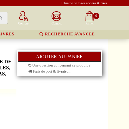
Librairie de livres anciens & rares
0
Compte
Contact
Panier
LIVRES
RECHERCHE AVANCÉE
E DE
Une question concernant ce produit ?
LES,
Frais de port & livraison
AS,