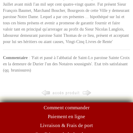
Juillet avant midi l'an mil sept cent quatre-vingt quatre. Fut présent Sieur
François Baumet, Marchand Boucher, Bourgeois de cette Ville y demeurant
paroisse Notre Dame. Lequel a par ces présentes ... hipothéqué sur lui et
tous ces biens présens et avenir a promesse de garantir fournir et faire
valoir tant en principal qu'arrerager au profit du Sieur Nicolas Langlois,
laboureur demeurant paroisse Saint Thomas de ce lieu, présent et acceptant
pour lui ses héritiers ou aiant causes, Vingt-Cinq Livres de Rente'
Commentaire
: 'Fait et passé à l'abbatial de Saint-Lo paroisse Sainte Croix
en la demeure de Durier l'un des Notaires soussignés'. Etat très satisfaisant
(qq. brunissures)
Comment commander
Paiement en ligne
Livraison & Frais de port