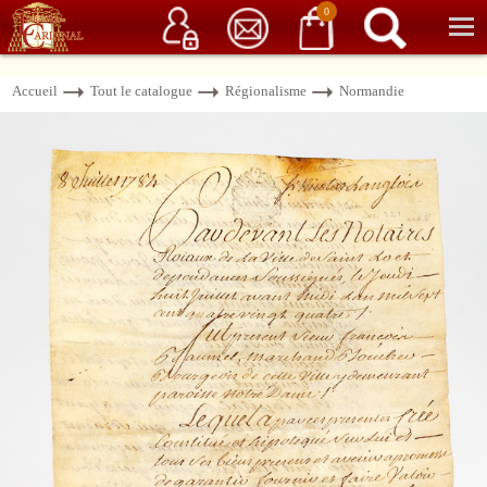
Service client
06 15 37 15 37
Librairie de livres anciens & rares
0
Accueil
Tout le catalogue
Régionalisme
Normandie