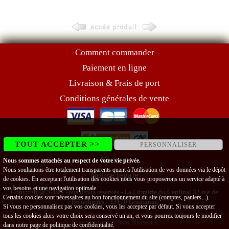
Comment commander
Paiement en ligne
Livraison & Frais de port
Conditions générales de vente
TOUT ACCEPTER >>
PERSONNALISER
Contact
Nous sommes attachés au respect de votre vie privée.
Nous souhaitons être totalement transparents quant à l'utilisation de vos données via le dépôt
Notice légale
de cookies. En acceptant l'utilisation des cookies nous vous proposerons un service adapté à
vos besoins et une navigation optimale.
Copyright@2019 - Tous droits réservés - La Librairie du Cardinal 32 rue de
Certains cookies sont nécessaires au bon fonctionnement du site (comptes, paniers...).
Bénédigues - 33170 Gradignan
Si vous ne personnalisez pas vos cookies, vous les acceptez par défaut. Si vous accepter
tous les cookies alors votre choix sera conservé un an, et vous pourrez toujours le modifier
Conception Lithium Network
dans notre page de
politique de confidentialité
.