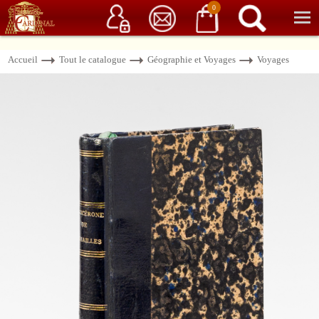
Service client
06 15 37 15 37
Librairie de livres anciens & rares
0
Accueil
Tout le catalogue
Géographie et Voyages
Voyages