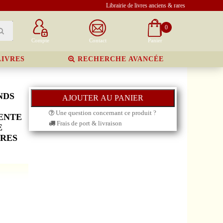
Librairie de livres anciens & rares
0
Compte
Contact
Panier
LIVRES
RECHERCHE AVANCÉE
NDS
Une question concernant ce produit ?
VENTE
Frais de port & livraison
E
URES