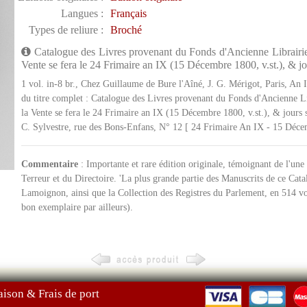
Langues :
Français
Types de reliure :
Broché
Catalogue des Livres provenant du Fonds d'Ancienne Librairie 
Vente se fera le 24 Frimaire an IX (15 Décembre 1800, v.st.), & jou
1 vol. in-8 br., Chez Guillaume de Bure l'Aîné, J. G. Mérigot, Paris, An 
du titre complet : Catalogue des Livres provenant du Fonds d'Ancienne Li
la Vente se fera le 24 Frimaire an IX (15 Décembre 1800, v.st.), & jours s
C. Sylvestre, rue des Bons-Enfans, N° 12 [ 24 Frimaire An IX - 15 Déc
Commentaire
: Importante et rare édition originale, témoignant de l'une 
Terreur et du Directoire. 'La plus grande partie des Manuscrits de ce Cat
Lamoignon, ainsi que la Collection des Registres du Parlement, en 514 volu
bon exemplaire par ailleurs).
aison & Frais de port