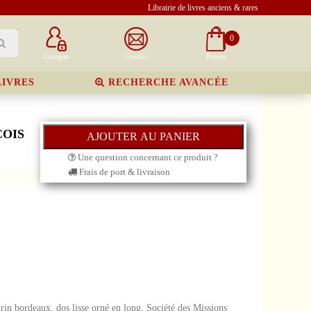
Librairie de livres anciens & rares
0
Compte
Contact
Panier
LIVRES
RECHERCHE AVANCÉE
ÇOIS
Une question concernant ce produit ?
Frais de port & livraison
grin bordeaux, dos lisse orné en long, Société des Missions