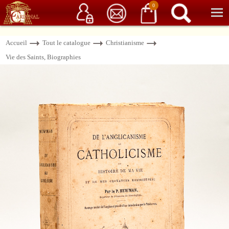
Service client
06 15 37 15 37
Librairie de livres anciens & rares
0
Accueil
Tout le catalogue
Christianisme
Vie des Saints, Biographies