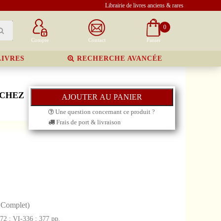
Librairie de livres anciens & rares
0
Compte
Contact
Panier
LIVRES
RECHERCHE AVANCÉE
 CHEZ
Une question concernant ce produit ?
Frais de port & livraison
- Complet)
372 ; VI-336 ; 377 pp.