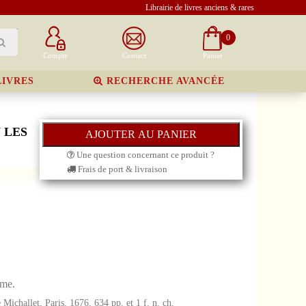
Librairie de livres anciens & rares
0
Compte
Contact
Panier
LIVRES
RECHERCHE AVANCÉE
 LES
Une question concernant ce produit ?
Frais de port & livraison
Ame.
Michallet, Paris, 1676, 634 pp. et 1 f. n. ch.