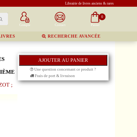
Librairie de livres anciens & rares
0
Compte
Contact
Panier
LIVRES
RECHERCHE AVANCÉE
ES
Une question concernant ce produit ?
XIÈME
Frais de port & livraison
ZOT ;