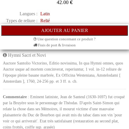
42.00
€
Langues :
Latin
Types de reliure :
Relié
Une question concernant ce produit ?
Frais de port & livraison
Hymni Sacri et Novi
Auctore Santolio Victorino, Editio novissima, In qua Hymni omnes, quos
Auctor usque ad mortem concinverat, reperiuntur, 1 vol. in-12 reliure de
l'époque pleine basane marbrée, Ex Officina Westeniana, Amstelodami [
Amsterdam ], 1760, 24-256 pp. et 3 ff. n. ch.
Commentaire
: Eminent latiniste, Jean de Santeul (1630-1697) fut croqué
par la Bruyère sous le personnage de Théodas. D'après Saint-Simon qui
relate la chose dans ses Mémoires, il mourut victime d'une mauvaise
plaisanterie du Duc de Bourbon qui avait mis du tabac dans son vin 'pour
voir ce qui arriverait'. Etat très satisfaisant (restauration au second plat,
coins frottés, coiffe sup. arasée)