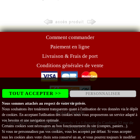
Comment commander
Paiement en ligne
Livraison & Frais de port
Conditions générales de vente
TOUT ACCEPTER >>
PERSONNALISER
Contact
Nous sommes attachés au respect de votre vie privée.
Nous souhaitons être totalement transparents quant à l'utilisation de vos données via le dépôt
Notice légale
de cookies. En acceptant l'utilisation des cookies nous vous proposerons un service adapté à
vos besoins et une navigation optimale.
Copyright@2019 - Tous droits réservés - La Librairie du Cardinal 32 rue de
Certains cookies sont nécessaires au bon fonctionnement du site (comptes, paniers...).
Bénédigues - 33170 Gradignan
Si vous ne personnalisez pas vos cookies, vous les acceptez par défaut. Si vous accepter
tous les cookies alors votre choix sera conservé un an, et vous pourrez toujours le modifier