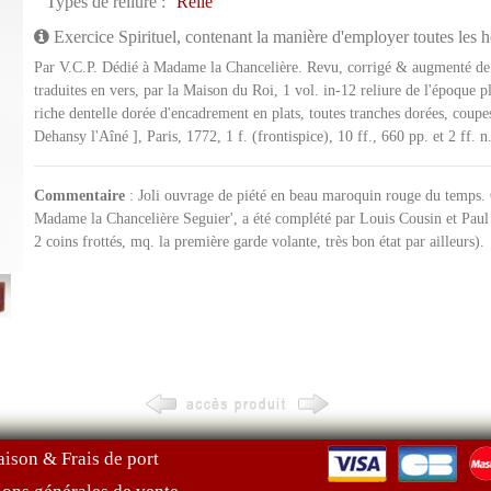
Types de reliure :
Relié
Exercice Spirituel, contenant la manière d'employer toutes les 
Par V.C.P. Dédié à Madame la Chancelière. Revu, corrigé & augmenté de
traduites en vers, par la Maison du Roi, 1 vol. in-12 reliure de l'époque 
riche dentelle dorée d'encadrement en plats, toutes tranches dorées, coupe
Dehansy l'Aîné ], Paris, 1772, 1 f. (frontispice), 10 ff., 660 pp. et 2 ff. n
Commentaire
: Joli ouvrage de piété en beau maroquin rouge du temps. C
Madame la Chancelière Seguier', a été complété par Louis Cousin et Paul 
2 coins frottés, mq. la première garde volante, très bon état par ailleurs).
aison & Frais de port