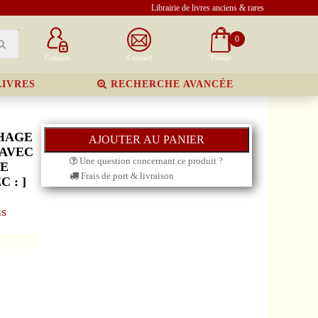
Librairie de livres anciens & rares
0
Compte
Contact
Panier
LIVRES
RECHERCHE AVANCÉE
THAGE
 AVEC
Une question concernant ce produit ?
GE
Frais de port & livraison
 : ]
is