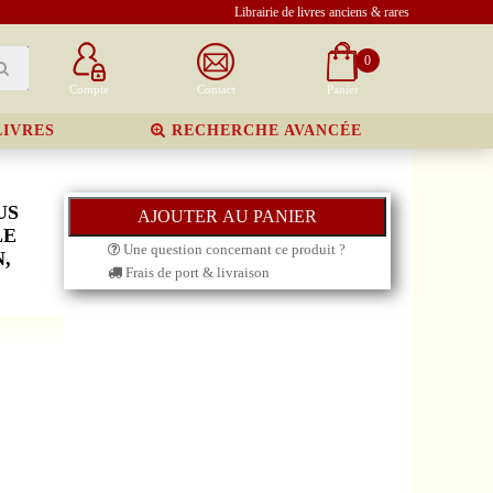
Librairie de livres anciens & rares
0
Compte
Contact
Panier
LIVRES
RECHERCHE AVANCÉE
US
LE
Une question concernant ce produit ?
,
Frais de port & livraison