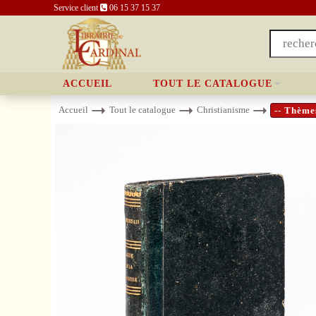
Service client
06 15 37 15 37
ACCUEIL
TOUT LE CATALOGUE
Accueil
Tout le catalogue
Christianisme