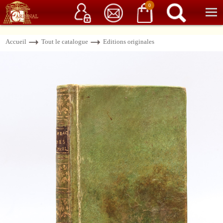
Service client
06 15 37 15 37
Librairie de livres anciens & rares
0
Accueil
Tout le catalogue
Editions originales