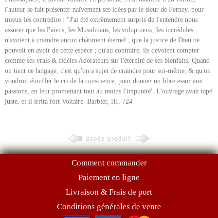
l'auteur se fait présenter naïvement ses idées par le sieur de Ferney, pour
mieux les contredire : ''J'ai été extrêmement surpris de l'entendre nous
assurer que les Païens, les Musulmans, les voluptueux, les incrédules
n'avoient à craindre aucun châtiment éternel ; que la justice de Dieu ne
pouvoit en avoir de cette espèce ; qu'au contraire, ils devoient compter
comme ses vrais & fidèles Adorateurs sur l'éternité de ses bienfaits. Quand
on tient ce langage, c'est qu'on a sujet de craindre pour soi-même, & qu'on
voudroit étouffer le cri de la conscience, pour donner un libre essor aux
passions, en leur promettant tout au moins l'impunité'. L'ouvrage avait tapé
juste, et il irrita fort Voltaire. Barbier, III, 724
Comment commander
Paiement en ligne
Livraison & Frais de port
Conditions générales de vente