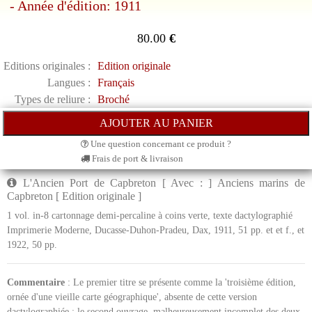
- Année d'édition: 1911
80.00
€
Editions originales :
Edition originale
Langues :
Français
Types de reliure :
Broché
Une question concernant ce produit ?
Frais de port & livraison
L'Ancien Port de Capbreton [ Avec : ] Anciens marins de
Capbreton [ Edition originale ]
1 vol. in-8 cartonnage demi-percaline à coins verte, texte dactylographié
Imprimerie Moderne, Ducasse-Duhon-Pradeu, Dax, 1911, 51 pp. et et f., et
1922, 50 pp.
Commentaire
: Le premier titre se présente comme la 'troisième édition,
ornée d'une vieille carte géographique', absente de cette version
dactylographiée ; le second ouvrage, malheureusement incomplet des deux