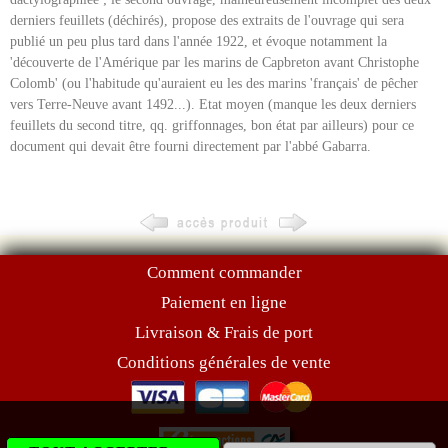
derniers feuillets (déchirés), propose des extraits de l'ouvrage qui sera
publié un peu plus tard dans l'année 1922, et évoque notamment la
'découverte de l'Amérique par les marins de Capbreton avant Christophe
Colomb' (ou l'habitude qu'auraient eu les des marins 'français' de pêcher
vers Terre-Neuve avant 1492...). Etat moyen (manque les deux derniers
feuillets du second titre, qq. griffonnages, bon état par ailleurs) pour ce
document qui devait être fourni directement par l'abbé Gabarra.
Comment commander
Paiement en ligne
Livraison & Frais de port
Conditions générales de vente