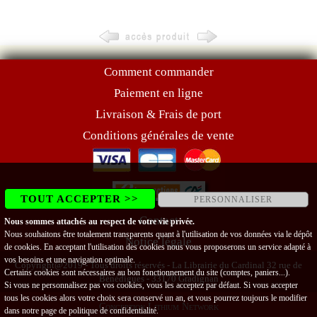
Comment commander
Paiement en ligne
Livraison & Frais de port
Conditions générales de vente
TOUT ACCEPTER >>
PERSONNALISER
Contact
Nous sommes attachés au respect de votre vie privée.
Nous souhaitons être totalement transparents quant à l'utilisation de vos données via le dépôt
Notice légale
de cookies. En acceptant l'utilisation des cookies nous vous proposerons un service adapté à
vos besoins et une navigation optimale.
Copyright@2019 - Tous droits réservés - La Librairie du Cardinal 32 rue de
Certains cookies sont nécessaires au bon fonctionnement du site (comptes, paniers...).
Bénédigues - 33170 Gradignan
Si vous ne personnalisez pas vos cookies, vous les acceptez par défaut. Si vous accepter
tous les cookies alors votre choix sera conservé un an, et vous pourrez toujours le modifier
Conception Lithium Network
dans notre page de
politique de confidentialité
.