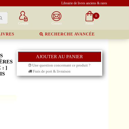
Librairie de livres anciens & rares
0
Compte
Contact
Panier
LIVRES
RECHERCHE AVANCÉE
S
PÈRES
Une question concernant ce produit ?
: ]
Frais de port & livraison
IS