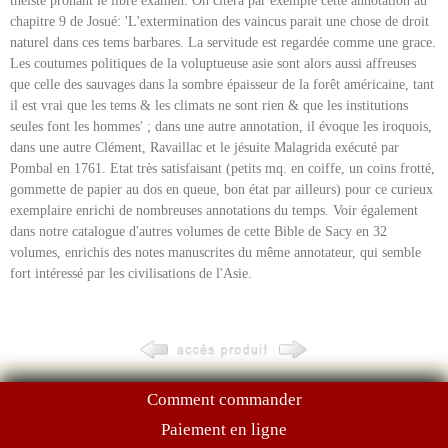
théiste prônant le libre examen. On citera par exemple cette annotation au
chapitre 9 de Josué: 'L'extermination des vaincus parait une chose de droit
naturel dans ces tems barbares. La servitude est regardée comme une grace.
Les coutumes politiques de la voluptueuse asie sont alors aussi affreuses
que celle des sauvages dans la sombre épaisseur de la forêt américaine, tant
il est vrai que les tems & les climats ne sont rien & que les institutions
seules font les hommes' ; dans une autre annotation, il évoque les iroquois,
dans une autre Clément, Ravaillac et le jésuite Malagrida exécuté par
Pombal en 1761. Etat très satisfaisant (petits mq. en coiffe, un coins frotté,
gommette de papier au dos en queue, bon état par ailleurs) pour ce curieux
exemplaire enrichi de nombreuses annotations du temps. Voir également
dans notre catalogue d'autres volumes de cette Bible de Sacy en 32
volumes, enrichis des notes manuscrites du même annotateur, qui semble
fort intéressé par les civilisations de l'Asie.
Comment commander
Paiement en ligne