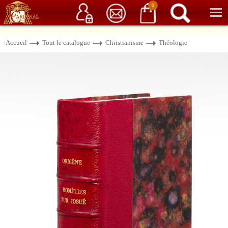
Service client
06 15 37 15 37
Librairie de livres anciens & rares
0
Accueil
Tout le catalogue
Christianisme
Théologie