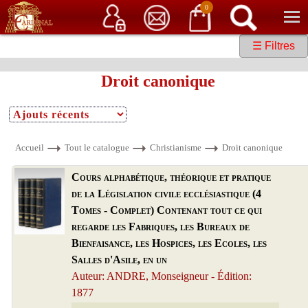
Service client
06 15 37 15 37
Librairie de livres anciens & rares
0
☰ Filtres
Droit canonique
Accueil
Tout le catalogue
Christianisme
Droit canonique
Cours alphabétique, théorique et pratique
de la Législation civile ecclésiastique (4
Tomes - Complet) Contenant tout ce qui
regarde les Fabriques, les Bureaux de
Bienfaisance, les Hospices, les Ecoles, les
Salles d'Asile, en un
Auteur: ANDRE, Monseigneur - Édition:
1877