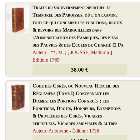
Traité du Gouvernement Spirituel et
Temporel des Paroisses, où l'on examine
tout ce qui concerne les fonctions, droits
& devoirs des Marguilliers dans
l'Administration des Fabriques, des biens
des Pauvres & des Ecoles de Charité (2 Pa
Auteur: J**, M. ; [ JOUSSE, Mathurin ] -
Édition: 1769
38.00 €
Code des Curés, ou Nouveau Recueil des
Règlemens (Tome I) Concernant les
Dixmes, les Portions Congruës ; les
Fonctions, Droits, Honneurs, Exemptions
& Privilèges des Curés, Vicaires
perpetuels, Vicaires amovibles & autres
Auteur: Anonyme - Édition: 1736