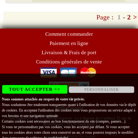
Page :
1
-
2
>
Comment commander
Paiement en ligne
Livraison & Frais de port
Conditions générales de vente
TOUT ACCEPTER >>
PERSONNALISER
Contact
Nous sommes attachés au respect de votre vie privée.
Nous souhaitons être totalement transparents quant à l'utilisation de vos données via le dépôt
Notice légale
de cookies. En acceptant l'utilisation des cookies nous vous proposerons un service adapté à
vos besoins et une navigation optimale.
Copyright@2019 - Tous droits réservés - La Librairie du Cardinal 32 rue de
Certains cookies sont nécessaires au bon fonctionnement du site (comptes, paniers...).
Bénédigues - 33170 Gradignan
Si vous ne personnalisez pas vos cookies, vous les acceptez par défaut. Si vous accepter
tous les cookies alors votre choix sera conservé un an, et vous pourrez toujours le modifier
Conception Lithium Network