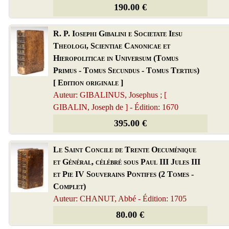
190.00 €
R. P. Iosephi Gibalini e Societate Iesu
Theologi, Scientiae Canonicae et
Hieropoliticae in Universum (Tomus
Primus - Tomus Secundus - Tomus Tertius)
[ Edition originale ]
Auteur: GIBALINUS, Josephus ; [
GIBALIN, Joseph de ] - Édition: 1670
395.00 €
Le Saint Concile de Trente Oecuménique
et Général, célébré sous Paul III Jules III
et Pie IV Souverains Pontifes (2 Tomes -
Complet)
Auteur: CHANUT, Abbé - Édition: 1705
80.00 €