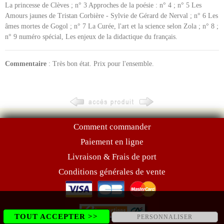
La princesse de Clèves ; n° 3 Approches de la poésie : n° 4 ; n° 5 Les
Amours jaunes de Tristan Corbière - Sylvie de Gérard de Nerval ; n° 6 Les
âmes mortes de Gogol ; n° 7 La Curée, l'art et la science selon Zola ; n° 8 ;
n° 9 numéro spécial, Les enjeux de la didactique du français.
Commentaire
: Très bon état. Prix pour l'ensemble.
Comment commander
Paiement en ligne
Livraison & Frais de port
Conditions générales de vente
TOUT ACCEPTER >>
PERSONNALISER