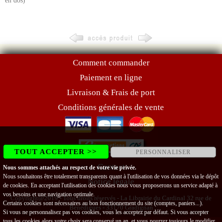
en dos)
Comment commander
Paiement en ligne
Livraison & Frais de port
Conditions générales de vente
TOUT ACCEPTER >>
PERSONNALISER
Contact
Nous sommes attachés au respect de votre vie privée.
Nous souhaitons être totalement transparents quant à l'utilisation de vos données via le dépôt
Notice légale
de cookies. En acceptant l'utilisation des cookies nous vous proposerons un service adapté à
vos besoins et une navigation optimale.
Copyright@2019 - Tous droits réservés - La Librairie du Cardinal 32 rue de
Certains cookies sont nécessaires au bon fonctionnement du site (comptes, paniers...).
Bénédigues - 33170 Gradignan
Si vous ne personnalisez pas vos cookies, vous les acceptez par défaut. Si vous accepter
tous les cookies alors votre choix sera conservé un an, et vous pourrez toujours le modifier