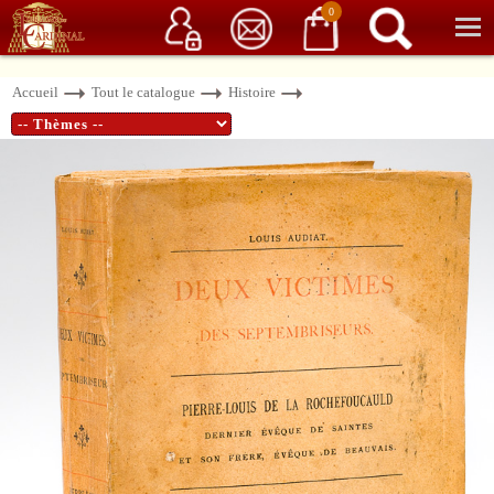
Service client
06 15 37 15 37
Librairie de livres anciens & rares
0
Accueil
Tout le catalogue
Histoire