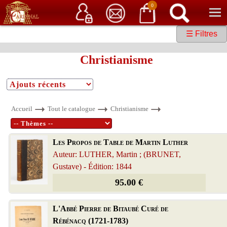
Service client
06 15 37 15 37
Librairie de livres anciens & rares
0
☰ Filtres
Christianisme
Accueil
Tout le catalogue
Christianisme
Les Propos de Table de Martin Luther
Auteur: LUTHER, Martin ; (BRUNET,
Gustave) - Édition: 1844
95.00 €
L'Abbé Pierre de Bitaubé Curé de
Rébénacq (1721-1783)