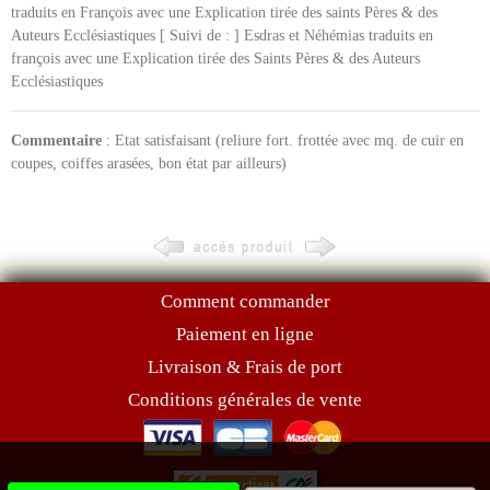
traduits en François avec une Explication tirée des saints Pères & des
Auteurs Ecclésiastiques [ Suivi de : ] Esdras et Néhémias traduits en
françois avec une Explication tirée des Saints Pères & des Auteurs
Ecclésiastiques
Commentaire
: Etat satisfaisant (reliure fort. frottée avec mq. de cuir en
coupes, coiffes arasées, bon état par ailleurs)
Comment commander
Paiement en ligne
Livraison & Frais de port
Conditions générales de vente