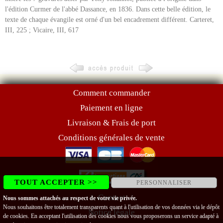
l'édition Curmer de l'abbé Dassance, en 1836. Dans cette belle édition, le
texte de chaque évangile est orné d'un bel encadrement différent. Carteret,
III, 225 ; Vicaire, III, 617
Comment commander
Paiement en ligne
Livraison & Frais de port
Conditions générales de vente
TOUT ACCEPTER >>
PERSONNALISER
Contact
Nous sommes attachés au respect de votre vie privée.
Nous souhaitons être totalement transparents quant à l'utilisation de vos données via le dépôt
Notice légale
de cookies. En acceptant l'utilisation des cookies nous vous proposerons un service adapté à