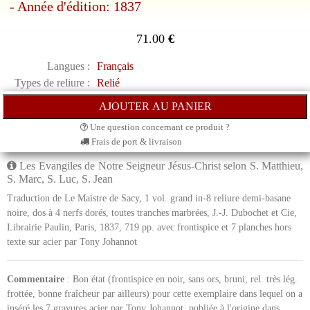
- Année d'édition: 1837
71.00
€
Langues :
Français
Types de reliure :
Relié
Une question concernant ce produit ?
Frais de port & livraison
Les Evangiles de Notre Seigneur Jésus-Christ selon S. Matthieu,
S. Marc, S. Luc, S. Jean
Traduction de Le Maistre de Sacy, 1 vol. grand in-8 reliure demi-basane
noire, dos à 4 nerfs dorés, toutes tranches marbrées, J.-J. Dubochet et Cie,
Librairie Paulin, Paris, 1837, 719 pp. avec frontispice et 7 planches hors
texte sur acier par Tony Johannot
Commentaire
: Bon état (frontispice en noir, sans ors, bruni, rel. très lég.
frottée, bonne fraîcheur par ailleurs) pour cette exemplaire dans lequel on a
inséré les 7 gravures acier par Tony Johannot, publiée à l'origine dans