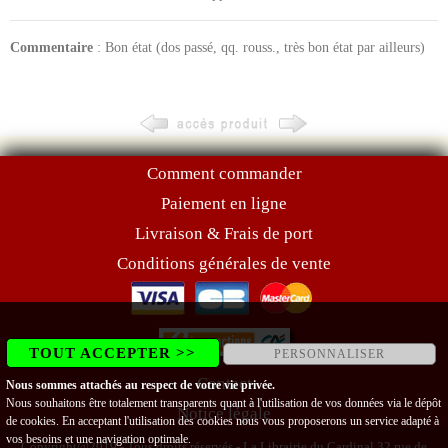
Commentaire
: Bon état (dos passé, qq. rouss., très bon état par ailleurs)
Comment commander
Paiement en ligne
Livraison & Frais de port
Conditions générales de vente
TOUT ACCEPTER >>
PERSONNALISER
Contact
Nous sommes attachés au respect de votre vie privée.
Nous souhaitons être totalement transparents quant à l'utilisation de vos données via le dépôt
Notice légale
de cookies. En acceptant l'utilisation des cookies nous vous proposerons un service adapté à
vos besoins et une navigation optimale.
Copyright@2019 - Tous droits réservés - La Librairie du Cardinal 32 rue de