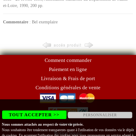
et-Loire, 1990, 200 pp.
Commentaire
: Bel exemplaire
Comment commander
Paiement en ligne
Livraison & Frais de port
Conditions générales de vente
TOUT ACCEPTER >>
PERSONNALISER
Contact
Nous sommes attachés au respect de votre vie privée.
Nous souhaitons être totalement transparents quant à l'utilisation de vos données via le dépôt
Notice légale
de cookies. En acceptant l'utilisation des cookies nous vous proposerons un service adapté à