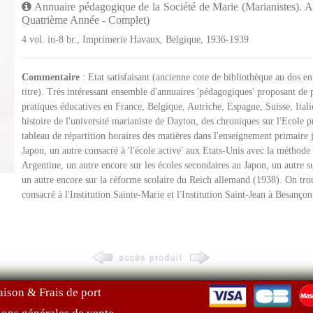
Annuaire pédagogique de la Société de Marie (Marianistes). A
Quatrième Année - Complet)
4 vol. in-8 br., Imprimerie Havaux, Belgique, 1936-1939
Commentaire
: Etat satisfaisant (ancienne cote de bibliothèque au dos en
titre). Très intéressant ensemble d'annuaires 'pédagogiques' proposant de
pratiques éducatives en France, Belgique, Autriche, Espagne, Suisse, Ita
histoire de l'université marianiste de Dayton, des chroniques sur l'Ecole p
tableau de répartition horaires des matières dans l'enseignement primaire ja
Japon, un autre consacré à 'l'école active' aux Etats-Unis avec la méthode 
Argentine, un autre encore sur les écoles secondaires au Japon, un autre
un autre encore sur la réforme scolaire du Reich allemand (1938). On trouv
consacré à l'Institution Sainte-Marie et l'Institution Saint-Jean à Besanç
aison & Frais de port