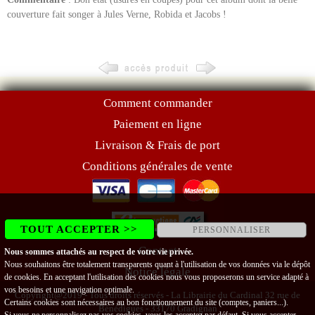
couverture fait songer à Jules Verne, Robida et Jacobs !
Comment commander
Paiement en ligne
Livraison & Frais de port
Conditions générales de vente
TOUT ACCEPTER >>
PERSONNALISER
Contact
Nous sommes attachés au respect de votre vie privée.
Nous souhaitons être totalement transparents quant à l'utilisation de vos données via le dépôt
Notice légale
de cookies. En acceptant l'utilisation des cookies nous vous proposerons un service adapté à
vos besoins et une navigation optimale.
Copyright@2019 - Tous droits réservés - La Librairie du Cardinal 32 rue de
Certains cookies sont nécessaires au bon fonctionnement du site (comptes, paniers...).
Bénédigues - 33170 Gradignan