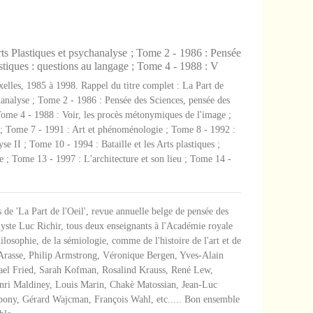
ts Plastiques et psychanalyse ; Tome 2 - 1986 : Pensée
astiques : questions au langage ; Tome 4 - 1988 : V
xelles, 1985 à 1998. Rappel du titre complet : La Part de
hanalyse ; Tome 2 - 1986 : Pensée des Sciences, pensée des
 Tome 4 - 1988 : Voir, les procès métonymiques de l'image ;
 ; Tome 7 - 1991 : Art et phénoménologie ; Tome 8 - 1992 :
se II ; Tome 10 - 1994 : Bataille et les Arts plastiques ;
e ; Tome 13 - 1997 : L'architecture et son lieu ; Tome 14 -
de 'La Part de l'Oeil', revue annuelle belge de pensée des
alyste Luc Richir, tous deux enseignants à l'Académie royale
ilosophie, de la sémiologie, comme de l'histoire de l'art et de
el Arasse, Philip Armstrong, Véronique Bergen, Yves-Alain
ael Fried, Sarah Kofman, Rosalind Krauss, René Lew,
enri Maldiney, Louis Marin, Chakè Matossian, Jean-Luc
Sibony, Gérard Wajcman, François Wahl, etc..... Bon ensemble