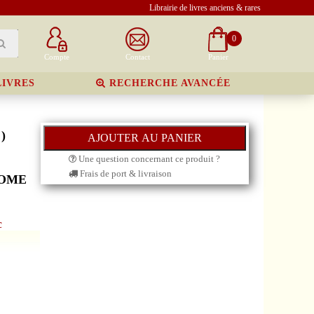
Librairie de livres anciens & rares
0
Compte
Contact
Panier
LIVRES
RECHERCHE AVANCÉE
)
Une question concernant ce produit ?
Frais de port & livraison
TOME
c