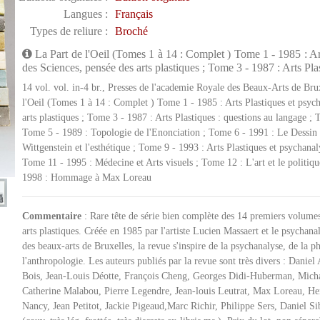
Langues :
Français
Types de reliure :
Broché
La Part de l'Oeil (Tomes 1 à 14 : Complet ) Tome 1 - 1985 : Ar
des Sciences, pensée des arts plastiques ; Tome 3 - 1987 : Arts Pl
14 vol. vol. in-4 br., Presses de l'academie Royale des Beaux-Arts de Bru
l'Oeil (Tomes 1 à 14 : Complet ) Tome 1 - 1985 : Arts Plastiques et psyc
arts plastiques ; Tome 3 - 1987 : Arts Plastiques : questions au langage ;
Tome 5 - 1989 : Topologie de l'Enonciation ; Tome 6 - 1991 : Le Dessin
Wittgenstein et l'esthétique ; Tome 9 - 1993 : Arts Plastiques et psychanaly
Tome 11 - 1995 : Médecine et Arts visuels ; Tome 12 : L'art et le politiqu
1998 : Hommage à Max Loreau
Commentaire
: Rare tête de série bien complète des 14 premiers volumes 
arts plastiques. Créée en 1985 par l'artiste Lucien Massaert et le psychan
des beaux-arts de Bruxelles, la revue s'inspire de la psychanalyse, de la ph
l'anthropologie. Les auteurs publiés par la revue sont très divers : Dani
Bois, Jean-Louis Déotte, François Cheng, Georges Didi-Huberman, Mich
Catherine Malabou, Pierre Legendre, Jean-louis Leutrat, Max Loreau, H
Nancy, Jean Petitot, Jackie Pigeaud,Marc Richir, Philippe Sers, Daniel 