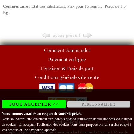
Commentaire
: Etat très satisfaisant. Prix pour l'ensemble. Poids de 1,6
Kg.
Comment commander
Paiement en ligne
Livraison & Frais de port
Conditions générales de vente
TOUT ACCEPTER >>
PERSONNALISER
Contact
Nous sommes attachés au respect de votre vie privée.
Nous souhaitons être totalement transparents quant à l'utilisation de vos données via le dépôt
Notice légale
de cookies. En acceptant l'utilisation des cookies nous vous proposerons un service adapté à
vos besoins et une navigation optimale.
Copyright@2019 - Tous droits réservés - La Librairie du Cardinal 32 rue de