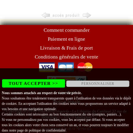
Comment commander
Paiement en ligne
Livraison & Frais de port
Conditions générales de vente
TOUT ACCEPTER >>
PERSONNALISER
Contact
Nous sommes attachés au respect de votre vie privée.
Nous souhaitons être totalement transparents quant à l'utilisation de vos données via le dépôt
Notice légale
de cookies. En acceptant l'utilisation des cookies nous vous proposerons un service adapté à
vos besoins et une navigation optimale.
Copyright@2019 - Tous droits réservés - La Librairie du Cardinal 32 rue de
Certains cookies sont nécessaires au bon fonctionnement du site (comptes, paniers...).
Bénédigues - 33170 Gradignan
Si vous ne personnalisez pas vos cookies, vous les acceptez par défaut. Si vous accepter
tous les cookies alors votre choix sera conservé un an, et vous pourrez toujours le modifier
Conception Lithium Network
dans notre page de
politique de confidentialité
.