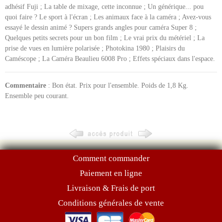
adhésif Fuji ; La table de mixage, cette inconnue ; Un générique... pou
quoi faire ? Le sport à l'écran ; Les animaux face à la caméra ; Avez-vous
essayé le dessin animé ? Supers grands angles pour caméra Super 8 ;
Quelques petits secrets pour un bon film ; Le vrai prix du métériel ; La
prise de vues en lumière polarisée ; Photokina 1980 ; Plaisirs du
Caméscope ; La Caméra Beaulieu 6008 Pro ; Effets spéciaux dans l'espace.
Commentaire
: Bon état. Prix pour l'ensemble. Poids de 1,8 Kg.
Ensemble peu courant.
Comment commander
Paiement en ligne
Livraison & Frais de port
Conditions générales de vente