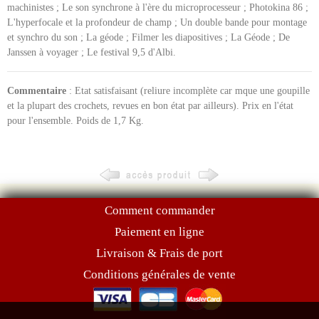
machinistes ; Le son synchrone à l'ère du microprocesseur ; Photokina 86 ;
L'hyperfocale et la profondeur de champ ; Un double bande pour montage
et synchro du son ; La géode ; Filmer les diapositives ; La Géode ; De
Janssen à voyager ; Le festival 9,5 d'Albi.
Commentaire
: Etat satisfaisant (reliure incomplète car mque une goupille
et la plupart des crochets, revues en bon état par ailleurs). Prix en l'état
pour l'ensemble. Poids de 1,7 Kg.
Comment commander
Paiement en ligne
Livraison & Frais de port
Conditions générales de vente