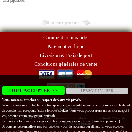
and japanese.
Comment commander
Paiement en ligne
Livraison & Frais de port
Conditions générales de vente
TOUT ACCEPTER >>
PERSONNALISER
Contact
Nous sommes attachés au respect de votre vie privée.
Nous souhaitons être totalement transparents quant à l'utilisation de vos données via le dépôt
Notice légale
de cookies. En acceptant l'utilisation des cookies nous vous proposerons un service adapté à
vos besoins et une navigation optimale.
Copyright@2019 - Tous droits réservés - La Librairie du Cardinal 32 rue de
Certains cookies sont nécessaires au bon fonctionnement du site (comptes, paniers...).
Bénédigues - 33170 Gradignan
Si vous ne personnalisez pas vos cookies, vous les acceptez par défaut. Si vous accepter
tous les cookies alors votre choix sera conservé un an, et vous pourrez toujours le modifier