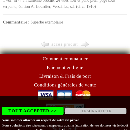
1 vol. in -4 à l'italienne broché, 24 vues noir et panc plein page sous
serpente, édition A. Bourdier, Versailles, sd. (circa 1910)
Commentaire
: Superbe exemplaire
Comment commander
Paiement en ligne
Livraison & Frais de port
Conditions générales de vente
TOUT ACCEPTER >>
PERSONNALISER
Contact
Nous sommes attachés au respect de votre vie privée.
Nous souhaitons être totalement transparents quant à l'utilisation de vos données via le dépôt
Notice légale