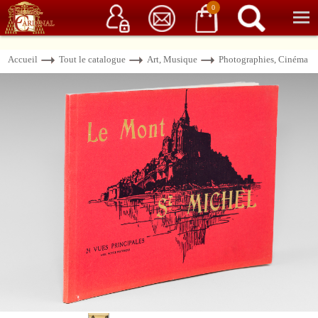
Service client
06 15 37 15 37
Librairie de livres anciens & rares
0
Accueil
Tout le catalogue
Art, Musique
Photographies, Cinéma