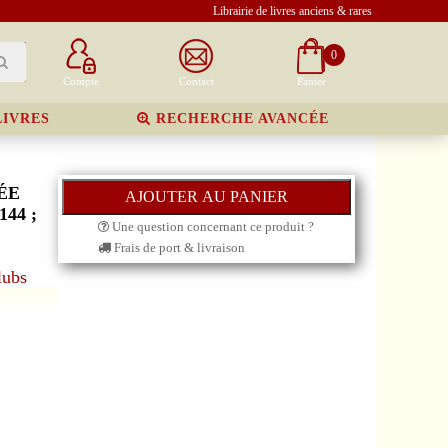
Librairie de livres anciens & rares
0
Compte
Contact
Panier
LIVRES
RECHERCHE AVANCÉE
ÉE
144 ;
Une question concernant ce produit ?
Frais de port & livraison
lubs