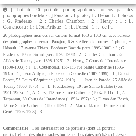
[ Lot de 26 portraits photographiques anciens par des
photographes bordelais : ] Panajou : 1 photo ; H. Hénault : 3 photos
; G. Pradeaux ; 2 ; Charles Chambon : 2 ; Henry : 1 ; L.
Coutenceau : 1 ; Léon Artigue : 1 ; E. Forest : 1 ; J. de Pa
26 photographies montées sur cartons format 16,3 x 10,3 cm avec adresse
des photographes au verso : Panajou, 6 & 8 Allées de Tourny : 1 photo ; H.
Hénault, 17 avenue Thiers, Bordeaux Bastide (vers 1899-1900) : 3 ; G.
Pradeaux, 10 rue Sicard (vers 1892-1908) : 2 ; Charles Chambon, 56
Allées de Tourny (vers 1898-1925) : 2 ; Henry, 7 Cours de l'Intendance
(1898-1903) : 1 ; L. Coutenceau, 133-135 rue Sainte Catherine (1896-
1943) : 1 ; Léon Artigue, 3 Place de la Comédie (1887-1899) : 1 ; Ernest
Forest, 53 Cours d'Aquitaine (1862-1910) : 1 ; Juan de Parada, 25 Allée de
Tourny (1860-1875) : 1 ; E. Freudenberg, 19 rue Sainte Eulalie (vers
1901-1903) : 1 ; A. Gary, 118 rue Sainte Catherine (1904-1911) : 1 ; A.
Terpereau, 30 Cours de l'Intendance ( 1891-1897) : 6 ; F. van den Bosch,
12 rue Sainte Catherine (1875-1897) : 2 ; Marrot Mannot, 86 rue Saint
Genès (1906-1908) : 3
Commentaire
: Très intéressant lot de portraits (dont un portrait
mortuaire) par des photographes bordelais. Les dates précisées ci-dessus