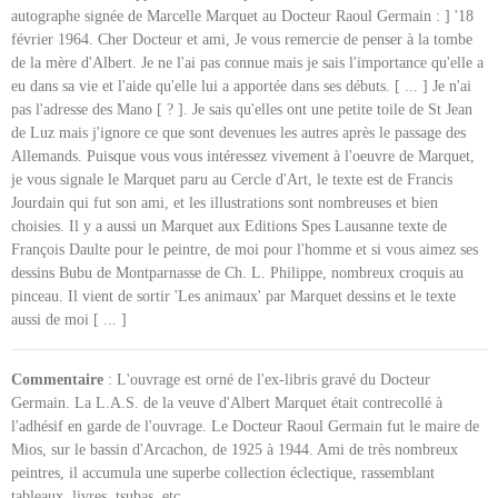
autographe signée de Marcelle Marquet au Docteur Raoul Germain : ] '18
février 1964. Cher Docteur et ami, Je vous remercie de penser à la tombe
de la mère d'Albert. Je ne l'ai pas connue mais je sais l'importance qu'elle a
eu dans sa vie et l'aide qu'elle lui a apportée dans ses débuts. [ ... ] Je n'ai
pas l'adresse des Mano [ ? ]. Je sais qu'elles ont une petite toile de St Jean
de Luz mais j'ignore ce que sont devenues les autres après le passage des
Allemands. Puisque vous vous intéressez vivement à l'oeuvre de Marquet,
je vous signale le Marquet paru au Cercle d'Art, le texte est de Francis
Jourdain qui fut son ami, et les illustrations sont nombreuses et bien
choisies. Il y a aussi un Marquet aux Editions Spes Lausanne texte de
François Daulte pour le peintre, de moi pour l'homme et si vous aimez ses
dessins Bubu de Montparnasse de Ch. L. Philippe, nombreux croquis au
pinceau. Il vient de sortir 'Les animaux' par Marquet dessins et le texte
aussi de moi [ ... ]
Commentaire
: L'ouvrage est orné de l'ex-libris gravé du Docteur
Germain. La L.A.S. de la veuve d'Albert Marquet était contrecollé à
l'adhésif en garde de l'ouvrage. Le Docteur Raoul Germain fut le maire de
Mios, sur le bassin d'Arcachon, de 1925 à 1944. Ami de très nombreux
peintres, il accumula une superbe collection éclectique, rassemblant
tableaux, livres, tsubas, etc...