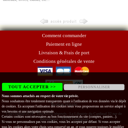
Comment commander
Paiement en ligne
Livraison & Frais de port
Conditions générales de vente
TOUT ACCEPTER >>
PERSONNALISER
Contact
Nous sommes attachés au respect de votre vie privée.
Nous souhaitons être totalement transparents quant à l'utilisation de vos données via le dépôt
Notice légale
de cookies. En acceptant l'utilisation des cookies nous vous proposerons un service adapté à
vos besoins et une navigation optimale.
Copyright@2019 - Tous droits réservés - La Librairie du Cardinal 32 rue de
Certains cookies sont nécessaires au bon fonctionnement du site (comptes, paniers...).
Bénédigues - 33170 Gradignan
Si vous ne personnalisez pas vos cookies, vous les acceptez par défaut. Si vous accepter
tous les cookies alors votre choix sera conservé un an, et vous pourrez toujours le modifier